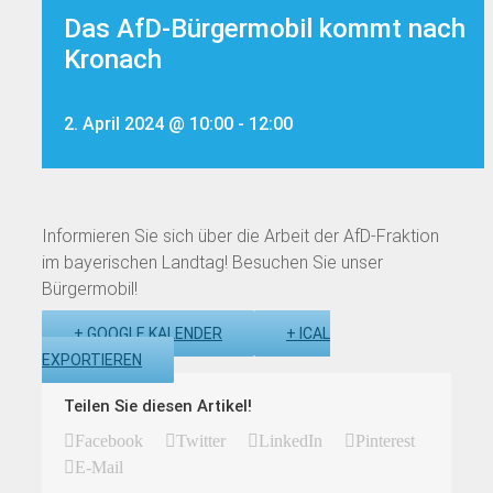
Das AfD-Bürgermobil kommt nach
Kronach
2. April 2024 @ 10:00
-
12:00
Informieren Sie sich über die Arbeit der AfD-Fraktion
im bayerischen Landtag! Besuchen Sie unser
Bürgermobil!
+ GOOGLE KALENDER
+ ICAL
EXPORTIEREN
Teilen Sie diesen Artikel!
Facebook
Twitter
LinkedIn
Pinterest
E-Mail