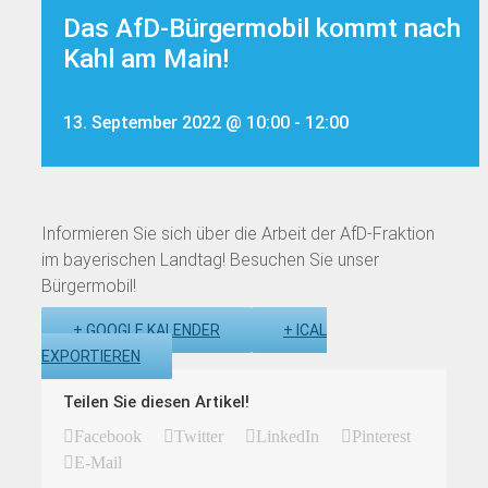
Das AfD-Bürgermobil kommt nach
Kahl am Main!
13. September 2022 @ 10:00
-
12:00
Informieren Sie sich über die Arbeit der AfD-Fraktion
im bayerischen Landtag! Besuchen Sie unser
Bürgermobil!
+ GOOGLE KALENDER
+ ICAL
EXPORTIEREN
Teilen Sie diesen Artikel!
Facebook
Twitter
LinkedIn
Pinterest
E-Mail