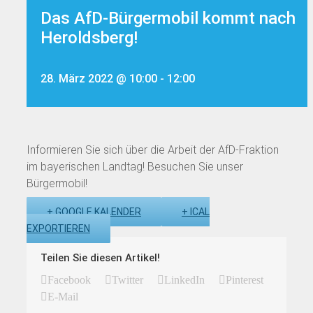
Das AfD-Bürgermobil kommt nach
Heroldsberg!
28. März 2022 @ 10:00
-
12:00
Informieren Sie sich über die Arbeit der AfD-Fraktion
im bayerischen Landtag! Besuchen Sie unser
Bürgermobil!
+ GOOGLE KALENDER
+ ICAL
EXPORTIEREN
Teilen Sie diesen Artikel!
Facebook
Twitter
LinkedIn
Pinterest
E-Mail