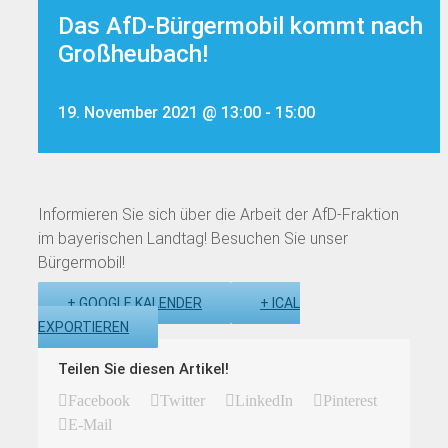
Das AfD-Bürgermobil kommt nach
Großheubach!
19. November 2021 @ 13:00
-
15:00
Informieren Sie sich über die Arbeit der AfD-Fraktion
im bayerischen Landtag! Besuchen Sie unser
Bürgermobil!
+ GOOGLE KALENDER
+ ICAL
EXPORTIEREN
Teilen Sie diesen Artikel!
Facebook
Twitter
LinkedIn
Pinterest
E-Mail