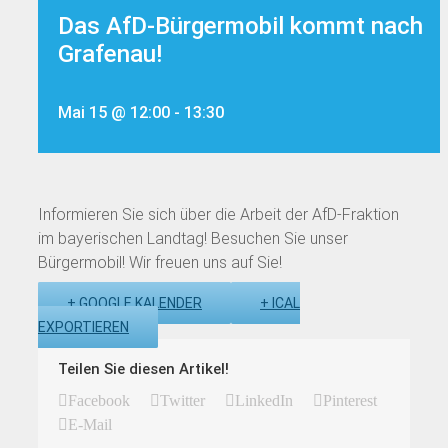
Das AfD-Bürgermobil kommt nach
Grafenau!
Mai 15 @ 12:00
-
13:30
Informieren Sie sich über die Arbeit der AfD-Fraktion
im bayerischen Landtag! Besuchen Sie unser
Bürgermobil! Wir freuen uns auf Sie!
+ GOOGLE KALENDER
+ ICAL
EXPORTIEREN
Teilen Sie diesen Artikel!
Facebook
Twitter
LinkedIn
Pinterest
E-Mail