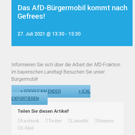
Das AfD-Bürgermobil kommt nach
Gefrees!
27. Juli 2021 @ 13:30
-
15:30
Informieren Sie sich über die Arbeit der AfD-Fraktion
im bayerischen Landtag! Besuchen Sie unser
Bürgermobil!
+ GOOGLE KALENDER
+ ICAL
EXPORTIEREN
Teilen Sie diesen Artikel!
Facebook
Twitter
LinkedIn
Pinterest
E-Mail