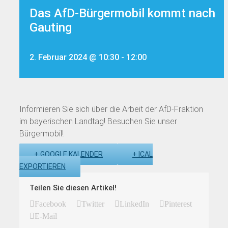
Das AfD-Bürgermobil kommt nach
Gauting
2. Februar 2024 @ 10:30
-
12:00
Informieren Sie sich über die Arbeit der AfD-Fraktion
im bayerischen Landtag! Besuchen Sie unser
Bürgermobil!
+ GOOGLE KALENDER
+ ICAL
EXPORTIEREN
Teilen Sie diesen Artikel!
Facebook
Twitter
LinkedIn
Pinterest
E-Mail