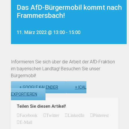
Das AfD-Bürgermobil kommt nach
Frammersbach!
11. März 2022 @ 13:00
-
15:00
Informieren Sie sich über die Arbeit der AfD-Fraktion
im bayerischen Landtag! Besuchen Sie unser
Bürgermobil!
+ GOOGLE KALENDER
+ ICAL
EXPORTIEREN
Teilen Sie diesen Artikel!
Facebook
Twitter
LinkedIn
Pinterest
E-Mail