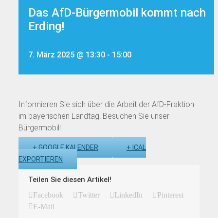
Das AfD-Bürgermobil kommt nach
Erding!
7. März 2025 @ 13:30
-
15:00
Informieren Sie sich über die Arbeit der AfD-Fraktion
im bayerischen Landtag! Besuchen Sie unser
Bürgermobil!
+ GOOGLE KALENDER
+ ICAL
EXPORTIEREN
Teilen Sie diesen Artikel!
Facebook
Twitter
LinkedIn
Pinterest
E-Mail