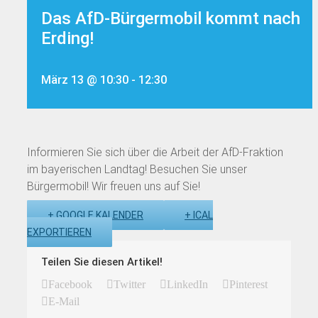
Das AfD-Bürgermobil kommt nach
Erding!
März 13 @ 10:30
-
12:30
Informieren Sie sich über die Arbeit der AfD-Fraktion
im bayerischen Landtag! Besuchen Sie unser
Bürgermobil! Wir freuen uns auf Sie!
+ GOOGLE KALENDER
+ ICAL
EXPORTIEREN
Teilen Sie diesen Artikel!
Facebook
Twitter
LinkedIn
Pinterest
E-Mail