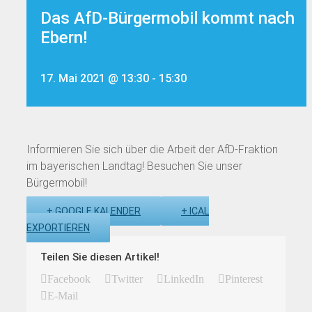
Das AfD-Bürgermobil kommt nach
Ebern!
17. Mai 2021 @ 13:30
-
15:30
Informieren Sie sich über die Arbeit der AfD-Fraktion
im bayerischen Landtag! Besuchen Sie unser
Bürgermobil!
+ GOOGLE KALENDER
+ ICAL
EXPORTIEREN
Teilen Sie diesen Artikel!
Facebook
Twitter
LinkedIn
Pinterest
E-Mail