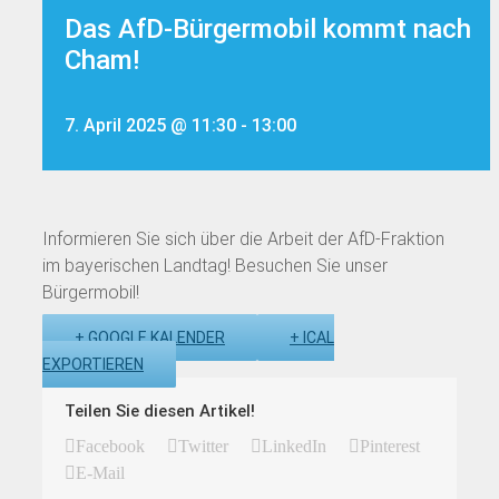
Das AfD-Bürgermobil kommt nach
Cham!
7. April 2025 @ 11:30
-
13:00
Informieren Sie sich über die Arbeit der AfD-Fraktion
im bayerischen Landtag! Besuchen Sie unser
Bürgermobil!
+ GOOGLE KALENDER
+ ICAL
EXPORTIEREN
Teilen Sie diesen Artikel!
Facebook
Twitter
LinkedIn
Pinterest
E-Mail