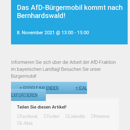
Das AfD-Bürgermobil kommt nach
Bernhardswald!
8. November 2021 @ 13:00
-
15:00
Informieren Sie sich über die Arbeit der AfD-Fraktion
im bayerischen Landtag! Besuchen Sie unser
Bürgermobil!
+ GOOGLE KALENDER
+ ICAL
EXPORTIEREN
Teilen Sie diesen Artikel!
Facebook
Twitter
LinkedIn
Pinterest
E-Mail