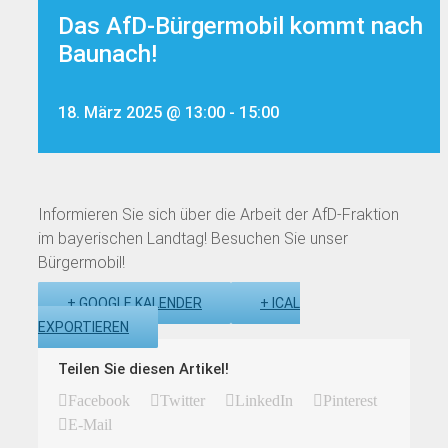
Das AfD-Bürgermobil kommt nach
Baunach!
18. März 2025 @ 13:00
-
15:00
Informieren Sie sich über die Arbeit der AfD-Fraktion
im bayerischen Landtag! Besuchen Sie unser
Bürgermobil!
+ GOOGLE KALENDER
+ ICAL
EXPORTIEREN
Teilen Sie diesen Artikel!
Facebook
Twitter
LinkedIn
Pinterest
E-Mail