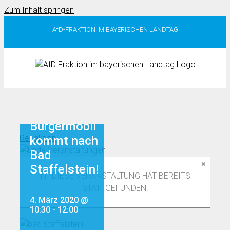
Zum Inhalt springen
AfD-FRAKTION IM BAYERISCHEN LANDTAG
Das AfD-
Bürgermobil
Redaktion
kommt nach
Bad
×
Staffelstein!
DIESE VERANSTALTUNG HAT BEREITS
STATTGEFUNDEN.
4. März 2020 @
10:30
-
12:00