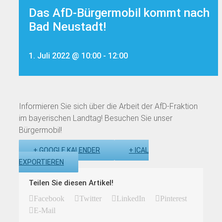
Das AfD-Bürgermobil kommt nach
Bad Neustadt!
1. Juli 2022 @ 10:00
-
12:00
Informieren Sie sich über die Arbeit der AfD-Fraktion
im bayerischen Landtag! Besuchen Sie unser
Bürgermobil!
+ GOOGLE KALENDER
+ ICAL
EXPORTIEREN
Teilen Sie diesen Artikel!
Facebook
Twitter
LinkedIn
Pinterest
E-Mail