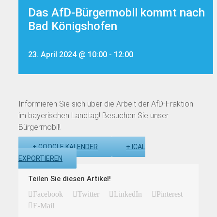
Das AfD-Bürgermobil kommt nach
Bad Königshofen
23. April 2024 @ 10:00
-
12:00
Informieren Sie sich über die Arbeit der AfD-Fraktion
im bayerischen Landtag! Besuchen Sie unser
Bürgermobil!
+ GOOGLE KALENDER
+ ICAL
EXPORTIEREN
Teilen Sie diesen Artikel!
Facebook
Twitter
LinkedIn
Pinterest
E-Mail