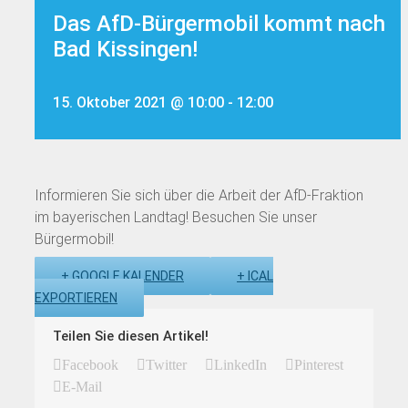
Das AfD-Bürgermobil kommt nach
Bad Kissingen!
15. Oktober 2021 @ 10:00
-
12:00
Informieren Sie sich über die Arbeit der AfD-Fraktion
im bayerischen Landtag! Besuchen Sie unser
Bürgermobil!
+ GOOGLE KALENDER
+ ICAL
EXPORTIEREN
Teilen Sie diesen Artikel!
Facebook
Twitter
LinkedIn
Pinterest
E-Mail