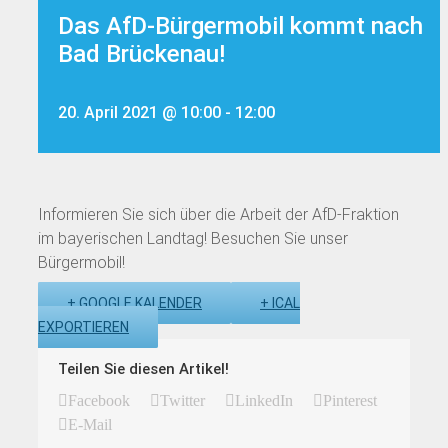
Das AfD-Bürgermobil kommt nach
Bad Brückenau!
20. April 2021 @ 10:00
-
12:00
Informieren Sie sich über die Arbeit der AfD-Fraktion
im bayerischen Landtag! Besuchen Sie unser
Bürgermobil!
+ GOOGLE KALENDER
+ ICAL
EXPORTIEREN
Teilen Sie diesen Artikel!
Facebook
Twitter
LinkedIn
Pinterest
E-Mail