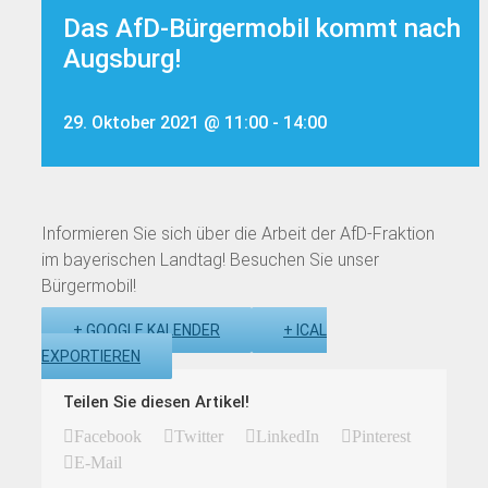
Das AfD-Bürgermobil kommt nach
Augsburg!
29. Oktober 2021 @ 11:00
-
14:00
Informieren Sie sich über die Arbeit der AfD-Fraktion
im bayerischen Landtag! Besuchen Sie unser
Bürgermobil!
+ GOOGLE KALENDER
+ ICAL
EXPORTIEREN
Teilen Sie diesen Artikel!
Facebook
Twitter
LinkedIn
Pinterest
E-Mail