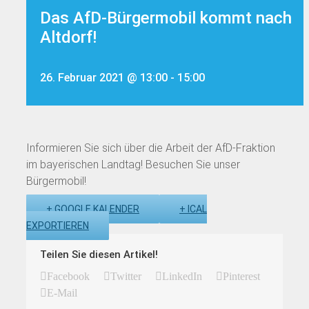
Das AfD-Bürgermobil kommt nach
Altdorf!
26. Februar 2021 @ 13:00
-
15:00
Informieren Sie sich über die Arbeit der AfD-Fraktion
im bayerischen Landtag! Besuchen Sie unser
Bürgermobil!
+ GOOGLE KALENDER
+ ICAL
EXPORTIEREN
Teilen Sie diesen Artikel!
Facebook
Twitter
LinkedIn
Pinterest
E-Mail