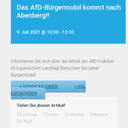
Das AfD-Bürgermobil kommt nach
Abenberg!!
9. Juli 2021 @ 10:30
-
12:30
Informieren Sie sich über die Arbeit der AfD-Fraktion
im bayerischen Landtag! Besuchen Sie unser
Bürgermobil!
+ GOOGLE KALENDER
+ ICAL
EXPORTIEREN
Teilen Sie diesen Artikel!
Facebook
Twitter
LinkedIn
Pinterest
E-Mail