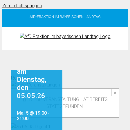
Zum Inhalt springen
AfD-FRAKTION IM BAYERISCHEN LANDTAG
Bürgerdialog
in
Eppenschlag
am
Redaktion
Dienstag,
den
×
05.05.26
DIESE VERANSTALTUNG HAT BEREITS
STATTGEFUNDEN.
Mai 5 @ 19:00
-
21:00