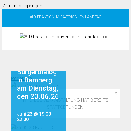
Zum Inhalt springen
AfD-FRAKTION IM BAYERISCHEN LANDTAG
Bürgerdialog
Redaktion
in Bamberg
am Dienstag,
×
den 23.06.26
DIESE VERANSTALTUNG HAT BEREITS
STATTGEFUNDEN.
Juni 23 @ 19:00
-
22:00