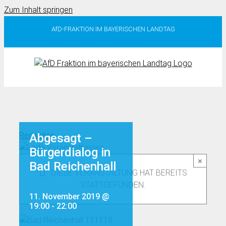
Zum Inhalt springen
AfD-FRAKTION IM BAYERISCHEN LANDTAG
Redaktion
Abgesagt –
Bürgerdialog in
×
Bad Reichenhall
DIESE VERANSTALTUNG HAT BEREITS
STATTGEFUNDEN.
11. November 2019 @
19:00
-
22:00